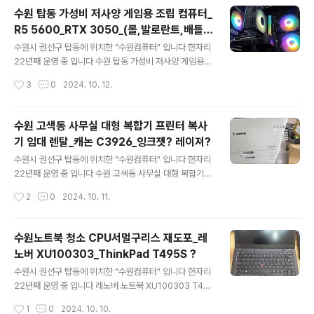
정 하셨습니다 주로 포토샵/일러스트 위주로 사용을 하고
수원 탑동 가성비 저사양 게임용 조립 컴퓨터_
게임도 하고액정타블렛도 많이 사용한다고 합니다 AMD
R5 5600_RTX 3050_(롤,발로란트,배틀그
라이젠 정품박스 R7 7800X3D CPU 등급 분류 : 라이
글 내용
라운드)
젠 R7 | 시리즈 : 7000 시리즈 (Zen4) | 소켓 : 소켓 AM
수원시 권선구 탑동에 위치한 "수원컴퓨터" 입니다 한자리
5 | 쿨러유무 : 쿨러미포함 | 코어수 : 8코어 | 쓰레드 : 16
22년째 운영 중 입니다 수원 탑동 가성비 저사양 게임용
스레드 | GPU 내장모델 : AMD 라데온 그래픽스 | 브랜
조립 컴퓨터 초등학생 자녀분이 사용 할 컴퓨터 주로 하는
작성시간
3
0
2024. 10. 12.
드 : 라이젠 라파엘 | 클럭 : 4.2GHz | 전력소..
게임은 롤 / 발로란트 라고 합니다 배틀그라운드는 가끔씩
하는거라 컴퓨터 사양은 적당한 선에서 저렴하게 요청..그
리고 바로 오신다고 합니다 당일출고..매장에 있는 부품들
수원 고색동 사무실 대형 복합기 프린터 복사
로 견적서 보내드리고 최종 보스 승인 완료 CPUAMD 라
기 임대 렌탈_캐논 C3926_잉크젯? 레이져?
이젠 5 버미어 5600 (6코어/12스레드/3.5GHz) CPU
글 내용
는 라이젠 R5 5600 출시된지 조금된 모델 이지만 아직 까
수원시 권선구 탑동에 위치한 "수원컴퓨터" 입니다 한자리
지도 가격대비 가성비로 인정 받는 제품 이고 CPU 쿨러는
22년째 운영 중 입니다 수원 고색동 사무실 대형 복합기
기본쿨러는 소음이 신경쓰일수 있어서 별도 쿨러로 장착해
프린터 복사기 임대 렌탈 수원 고색동 사무실 입니다 전에
작성시간
2
0
2024. 10. 11.
드렸습니다CPU쿨러JIUSHARK JF120R Emerald Au
사용하던 잉크젯 복합기가 고장이 났습니다 직원분들이 많
to R..
아 지면서 출력량 증가.. 1년도 안된거 같은데.. 아무래도 출
력량이 만만치 않아서 잉크젯 복합기가 못 버틴거 같습니
수원노트북 청소 CPU서멀구리스 재도포_레
다고색동.. 사무실이 갈수록 많아 지는거 같습니다 고색산
노버 XU100303_ThinkPad T495S ?
업단지 출퇴근 시간에 생각보다 정체가 심해요 워낙 급하
글 내용
게 주문을 주셔서 주문 후 다음날 오전에.. 설치 복합기는
수원시 권선구 탑동에 위치한 "수원컴퓨터" 입니다 한자리
임대/렌탈로 진행 했습니다 복합기 임대/렌탈 비용은 월 사
22년째 운영 중 입니다 레노버 노트북 XU100303 T49
용량에 따라 비용 차이가 있습니다 참고 하시면 될거 같습
5S ? 14인치 노트북 입니다 최근 들어 발열이 심해지고 꺼
작성시간
1
0
2024. 10. 10.
니다 캐논 iR ADV DX C3926 컬러 레이저 복합기 레이
지는 증상이 생긴다고 합니다 일단 #노트북 #분해청소 후