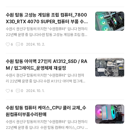
저젯 / 인쇄 / 복사 / ..
#서멀구리스재도포 까지 진행해보고 사용하기로 하셨습니
다 레노버 2019 ThinkPad T495s 14 AMD 라이젠 프
수원 탑동 고성능 게임용 조립 컴퓨터_7800
로세서를 탑재 했고 Redeon Vega10 그래픽카드 탑재
X3D_RTX 4070 SUPER_컴퓨터 부품 수리
광시야각 FHD(1920X1080) 고해상도 지원? 지문인식
글 내용
판매
+dTPM2.0 보안 무게는 1.25~1.33Kg 입니다레노버 T
수원시 권선구 탑동에 위치한 "수원컴퓨터" 입니다 현자리
hinkPad 요즘 보면 투박한? 스타일 이지만 튼튼해 보이는
22년째 운영 중 입니다수원 탑동 고성능 게임용 조립 컴퓨
건 확실 합니다~ ^^좌측면 포트는 전원 USB-C / 이더넷
터 원하는 컴퓨터 사양을 체크해 오셨습니다 원하는 사양
작성시간
6
0
2024. 10. 2.
확장 / USB3.1 / HDMI 2.0 M/H ..
그대로 견적서 진행 7800X3D RTX 4070 SUPER CP
U 가격이 많이 올라서.. 고민을 조금 하셨는데 대안이 없습
니다 [AMD] 라이젠7 라파엘 7800X3D (8코어/16스레
수원 탑동 아이맥 27인치 A1312_SSD / RA
드/4.2GHz/쿨러미포함) CPU 가격이 너무 많이 올랐어
M / 업그레이드_운영체제 재설정
요 8코어 16스레드 4.2GHz 120w TDP 5nm / 라이젠
글 내용
라파엘라이젠7 / 옥타(8) 코어 / AM5 / 내장그래픽 유4.2
수원시 권선구 탑동에 위치한 "수원컴퓨터" 입니다 현자
~ 5.0GHz / 박스 (쿨러미포함) / 12MB 이상 / 5nm [M
리 22년째 운영 중 입니다 수원 A1312 아이맥 업그레이
SI] MAG B650M 박격포 WIFI (AMD B650/M-AT
드 i5-550 / 메모리 4기가 HDD 1TB 제품에 맥OS는 부
작성시간
6
0
2024. 10. 1.
X) AMD(소켓AM5..
팅이 안되고 윈도우7 설치HDD SSD 500GB 제품으
로 변경하고 MAC OS / 윈도우10 설치 메모리 16기가로
업그레이드 아이맥 27인치 메모리는 하부에 장착 하시
수원 탑동 컴퓨터 케이스_CPU 쿨러 교체_수
면 됩니다 기본 메모리 2기가 2개..제거 전면 액정 분
원컴퓨터부품수리판매
리 후 간단히 내부 청소도 진행 합니다 메모리는 DDR3 4
글 내용
기가 4개..SSD는 삼성 870 EVO 500기가로 변경 MA
수원시 권선구 탑동에 위치한 "수원컴퓨터" 입니다 현자리
C OS 설치 메모리 16기가..인식 확인 MAC OS는 Hig
22년째 운영 중 입니다 수원 탑동 컴퓨터 케이스_CPU 쿨