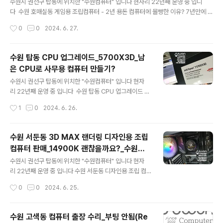
제품으로 몇가지 변경하고 CPU나 그래픽카드는 중요 부
수원시 권선구 탑동에 위치한 "수원컴퓨터" 입니다 현자리 22년째 운영 중 입니
품은 원하는 부품들로 진행합니다 CPU ☆☆☆☆☆ AM
다 수원 호매실동 게임용 조립컴퓨터 - 2년 용돈 컴퓨터에 몰빵한 이유? 7년만에 컴
D 라이젠5 라파엘 7500F (6코어/12스레드/3.7GHz)
퓨터를 교체 하신다고 합니다 와이프님의 허락을 받고 이것저것 컴퓨터 부품도 많
작성시간
0
0
2024. 6. 27.
메인보드 ☆☆☆☆☆ ASRock A620M-HDV/M.2 (A
이 알아보시고 원하는 사양으로 컴퓨터 조립을 진행 합니다 술,담배 일체 안하시고
MD A620/M-ATX)SSD ☆☆☆..
유일한 취미가 컴퓨터 게임~!! 컴퓨터 구입 비용도 용돈에서 절반 삭감~!! (2년간 동
안...?) 이게 맞는건지 궁금하네요 ㅡㅡ;; 견적서 수정을 조금 많이 하긴했지만 최종적
수원 탑동 CPU 업그레이드_5700X3D_남
으로 선택한 부품 CPU ☆☆☆☆☆[INTEL] 코어 i7-14700KF 정품박스 (랩터
은 CPU로 사무용 컴퓨터 만들기?
레이크 리프레시/3.4GHz/33MB/쿨러 미포함) 20코어 / 28쓰레드 인텔만의 독보
글 내용
적인 기술력으로 이루어진 최대 20코어 ..
수원시 권선구 탑동에 위치한 "수원컴퓨터" 입니다 현자
리 22년째 운영 중 입니다 수원 탑동 CPU 업그레이드 라
이젠 5600X 제품을 사용하고 계셨는데 5700X3D로 C
작성시간
1
0
2024. 6. 26.
PU 업그레이드 하고 남은 CPU는 사무&캐드 작업용으
로 부품 구입 ? 업그레이드 해달라고 합니다 메인보드 BIO
S 버젼이 21년도 9월 버젼이네요 최신 버젼으로 업데이트
수원 서둔동 3D MAX 랜더링 디자인용 조립
를 해야 합니다 그래야 CPU를 제대로 인식 합니다 AM
컴퓨터 판매_14900K 괜찮을까요?_수원컴
D 라이젠 7 5700X3D 8코어 / 16스레드 부스트 클럭 최
글 내용
퓨터부품수리판매_당일출고
대 4.1GHz AM4 소켓 사용 하시는 분들이 많이 찾는 제
수원시 권선구 탑동에 위치한 "수원컴퓨터" 입니다 현자
품입니다 앗..CPU 교체 할때는 몰랐는데 CPU쿨러가 제
리 22년째 운영 중 입니다 수원 서둔동 디자인용 조립 컴
대로 안돌아 가네요 CPU수랭쿨러는 #다크플래쉬 제품 다
퓨터 판매 CPU 14900K? 3D MAX 랜더링 디자인용 디
작성시간
0
0
2024. 6. 25.
크플래쉬 홈페이지 고객지원 1:1문의에 해당 모델명 남기
자인과 학생이 사용 할 컴퓨터 입니다 주로 3D MAX 랜더
고 증상&사진 남..
링을 주로 사용하는데 사용하던 컴퓨터가 랜더링 속도도
느리고 중간 중간 꺼지는 증상도 있다고 하네요 대략적인
수원 고색동 컴퓨터 출장 수리_부팅 안됨(Re
사양은 i9-14900K 메모리 64GB 그래픽카드는 얼마전