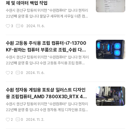
체 및 데이터 백업 작업
아니라 랜카드 불량은 아닌거 같고.. 노트북으로 인터넷 체
글 내용
크~인터넷 연결이 안됩니다 컴퓨터에는 이상이 없는건 확
수원시 권선구 탑동에 위치한 "수원컴퓨터" 입니다 현자리
실하네요 ★★★ 인터넷선 체크 ★★★ 인터넷선 테스터
22년째 운영 중 입니다 팔달구 세무회계 사무실 더존 컴퓨
기로 체크인터넷선은 이상이 없습니다공유기 -> 인터넷
터 교체 수원 세무서 뒤쪽에 위치한 세무회계사무실 입니
작성시간
3
0
2024. 11. 6.
전화 -> 컴퓨터 로 연결되는 구조 입니다인터넷 전화도"네
다 메인컴퓨터 (더존 프로그램)가 느리고 데이터가 잘 안넘
트워크를 확인하세요"메세지가.. 있네요?설마..전자..
어오는 증상이? 종종 발생한다고 합니다 메인 컴퓨터 교체
및 더존 데이터 백업 출장 설치 까지 문의 주셨습니다 문제
수원 고등동 주식용 조립 컴퓨터-i7-13700
는 최대한 빨리.. 컴퓨터가 불안불안 하다고 합니다 사용하
KF-원하는 컴퓨터 부품으로 조립_수원 다나
는 더존 프로그램은 클라이언트 방식으로 사무실 컴퓨터에
글 내용
와 견적
저장된다고 합니다 세무회계사무실 프로그램은 더존
수원시 권선구 탑동에 위치한 "수원컴퓨터" 입니다 현 자리
을 많이 사용하시는거 같습니다 컴퓨터 사양은 조금 오래
22년째 운영 중 입니다 수원 고등동 주식용 조립 컴퓨
된 모델이네요 CPU i7-6700 / 메모리 DDR4 8GB C: S
터 주식용 으로 사용 할 컴퓨터 입니다 다양한 챠트, 뉴스,
작성시간
2
0
2024. 11. 6.
SD 120GB / D: HDD 500GB / F: HDD 1TB 데이터 저
플랫폼을 확인하고 4K 모니터 4대를 사용해 다양한 정보
장 위치는..
를 동시에 체크하면서 사용 할 예정인거 같습니다 CPU /
메모리용량 / 그래픽카드 / SSD는 원하는 모델을 보내 주
수원 정자동 게임용 포토샵 일러스트 디자인
셨고 나머지 부품들은 과하지 않는 선에서 추천 드렸습니
용 조립컴퓨터_AMD 7800X3D_RTX 407
다 CPU 13세대 i7-13700KF 모델 CPU 때문에 고민을
글 내용
0 SUPER_수원컴퓨터부품수리판매_컴퓨터
조금 많이 하셨습니다 비용을 조금더 해서 14700K / KF
수원시 권선구 탑동에 위치한 "수원컴퓨터" 입니다 현자리
출장설치
모델을 추천 드렸는데 예산이 정해져 있어서.. CPU 컴퓨
22년째 운영 중 입니다 수원 정자동 게임 디자인용 조립컴
터 구입시 정말 중요 합니다만.. 금액대도 많고 종류도 많습
퓨터 판매포토샵/일러스트 디자인용 (27인치 액정타블렛
작성시간
2
0
2024. 11. 2.
니다최소한.. 12세대 i5급 이상 제품을 추천 드립니다 메..
사용) 컴퓨터 케이스 FAN 교체하러 오셨다가 원하는 조립
컴퓨터 견적 받아보시고 가셨는데~! 컴퓨터 조립하기로 결