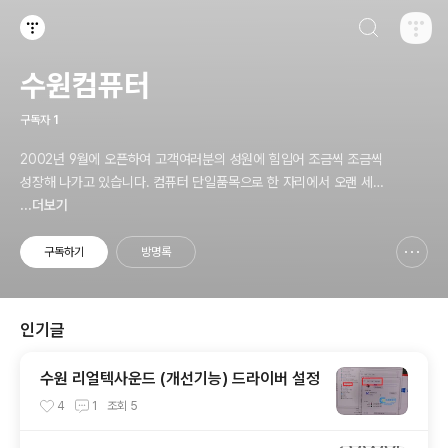
검색하기
티스토리
수원컴퓨터
구독자
1
2002년 9월에 오픈하여 고객여러분의 성원에 힘입어 조금씩 조금씩
성장해 나가고 있습니다. 컴퓨터 단일품목으로 한 자리에서 오랜 세월
동안 버틸 수 있는 원동력은 고객님들의 관심과 사랑이 아니었나 생각
...더보기
해 봅니다. 수원컴퓨터는 “정직” 이란 두 글자로 고객님께 최선을 다
해왔고 또, 앞으로도 최선을 다 할 것을 약속드립니다
구독하기
방명록
신고하기 레이어
열기
인기글
수원 리얼텍사운드 (개선기능) 드라이버 설정
4
1
조회
5