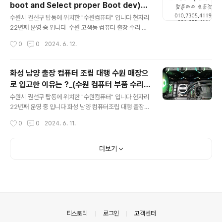
boot and Select proper Boot dev)_
따로 구입한 제품을 사용 할 예정 입니다 다른건 문제가 안
글 내용
탑동 HP 파빌리온 14 X360-DH1150TU 노
되는데 CPU i9-14900K 괜찮을까요 ? 요즘 인텔 CPU
수원시 권선구 탑동에 위치한 "수원컴퓨터" 입니다 현자리
트북 메모리 업그레이드_영통동 컴퓨터 전원
이슈가 조금 있어서 AS 센터 직원분들 손목이 아플 정도로
22년째 운영 중 입니다 수원 고색동 컴퓨터 출장 수리 윈
AS가 들어 온다고 하시네요 AMD 보다는 인텔 제품으
도우 부팅 안됨 Reboot and Select proper Boot de
부팅안됨 출장 수리
작성시간
0
0
2024. 6. 12.
로 감수하고 사용하신다고 합니다 일단 언더볼팅 CPU 온
vice 컴퓨터 부팅시 모니터 상단에 메세지 Reboot and
도 90도에 설정해..
Select proper Boot device or Insert Boot Medi
a in selected Boot device and press a key 대부
화성 남양 출장 컴퓨터 조립 대행 수원 매장으
분 운영체제가 잘못되거나 SSD/HDD 고장난 경우 아니면
로 입고한 이유는 ?_(수원 컴퓨터 부품 수리
메인보드 CMOS 설정이 변경된 경우등 몇몇가지 증상이
글 내용
AS)
있습니다 사무실에서 사용하는 업무용으로 사용하는 컴퓨
수원시 권선구 탑동에 위치한 "수원컴퓨터" 입니다 현자리
터 다행이 중요한 파일은 없으시다고 합니다 여기서 중요
22년째 운영 중 입니다 화성 남양 컴퓨터조립 대행 출장
한거? "데이터 백업은 선택이 아니라 필수" 입니다 7세
수원 매장으로 다시 입고..? 늦은 오후? 컴퓨터조립 대행 문
작성시간
0
0
2024. 6. 11.
대 i5CPU /..
의 위치는 화성 남양 화성시청 근처... 스케줄을 전부 마친
상황이지만 이동 시간 감안하면 8시 이후 가능~!! 당일 출
장은 가능 하지만 거리가 있어서 출장비가 조금 나오는 편
더보기
이라 출장비 + 조립비 금액 알려 드리고..잠시 기다림 컴퓨
터 부품 드래곤볼한개 다 도착한거 같습니다 잠시 상담을
해보니 군인.. 부대에서 짬짬히 주문하고 이날만을 기다린
듯.. 토요일에 휴가를 나와서 컴퓨터를 사용해야 한다고 합
니다 오늘은 목요일.. 남자분들은 아실뜻 한번 꽂히면 무조
건 해야 하는.. 누구에게나 계획은 있다...? 출장 가는길 슬
의안내
티스토리
로그인
고객센터
슬 어두워 ..