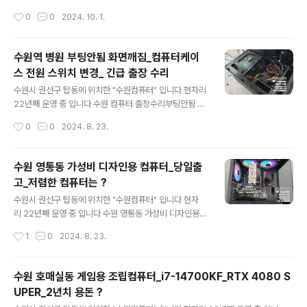
h Sierra까지 설치 해주는게 좋습니다 FAN 컨트롤 프로
러 교체 컴퓨터 케이스를 교체하러 방문해 주셨는데CPU
작성시간
0
0
2024. 10. 1.
그램등..여러모로 정신건강에 좋습니다 부트..
쿨러도 문제가 있어서 같이 교체쿨러등에 불러붙은 먼지가
에어로 떨어지지 않습니다..;;한땀한땀~! 닦아내야 합니다
결국 교체 하시기로 사용하던 컴퓨터를 가져 오셨는데.. 지
수원역 병원 부팅안됨 화면깨짐_컴퓨터케이
인한테 받은 컴퓨터 케이스 / CPU쿨러 교체 CPU는 라이
스 전원 스위치 변경_ 긴급 출장 수리
젠 3 2200G CPU쿨러는 JIUSHARK JF100 (WHIT
글 내용
E) 공랭식 쿨러 LED 있는 제품을 원하셔서..블링블링하니
수원시 권선구 탑동에 위치한 "수원컴퓨터" 입니다 현자리
좋습니다 케이스는 darkFlash DLM21 RGB MESH 강
22년째 운영 중 입니다 수원 컴퓨터 출장수리부팅안됨 화
화유리 화이트 (미니타워) 전에 사용하던 부품들 청
면깨짐 전원 스위치 교체 수원역에 위치 한 병원입니다 원
작성시간
0
0
2024. 8. 23.
소 후 다시 장착해 줍니다 케이스 부품 교체~ 컴퓨터 부팅
장님 컴퓨터가.. 부팅이 되다 안되다 하고 (삐 삐 삐 삐 소
~..
리) 전원 ON 하는것도 잘 안되고 부팅이 되면 화면이 깨지
는 증상이 나온다고 합니다 컴퓨터 전원 스위치가 잘 안눌
수원 영통동 가성비 디자인용 컴퓨터_당일출
리는증상이 있어서? 빼고 사용하셨다고 합니다 요즘들어
고_저렴한 컴퓨터는 ?
더..잘안되는 느낌이고 일단 임시방편으로 리셋 스위치로
글 내용
ON/OFF 할수 있게 해드리고 전원 스위치 케이블 제거하
수원시 권선구 탑동에 위치한 "수원컴퓨터" 입니다 현자
고 리셋 스위치 케이블 연결하면 됩니다 ^^ (메인보드 케
리 22년째 운영 중 입니다 수원 영통동 가성비 디자인용
이블 연결하는 부분 입니다) 컴퓨터 삐삐삐삐 소리는 메모
컴퓨터_당일출고 직원이 사용하던 컴퓨터가.. 갑자기 안된
작성시간
1
0
2024. 8. 23.
리/그래픽카드 접점 불량인거 같아서 분리 후 단자면 청소
다고 합니다 계속 수리해서 사용을 하셨다고 하는데 컴퓨
하고 재장착 합니다 ☆☆☆☆ 컴..
터 속도 개선도 안되고 직원분은 답답해 하고 결국 급하게
교체 하기로 했습니다 데이터 백업도 해야 하기에 영통에
수원 호매실동 게임용 조립컴퓨터_i7-14700KF_RTX 4080 S
서 오시는 동안 컴퓨터 조립하고 세팅을 합니다 직원분께
UPER_2년치 용돈 ?
서 원하는 컴퓨터 사양을 보내 주셨는데 당일출고 가능한
글 내용