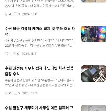
니다 SSD는 속도 빠른 제품으로..하고 쿨러는 수랭쿨러 요
수원시 권선구 탑동에 위치한 "수원컴퓨터" 입니다 현자리
청해 주셨습니다 메인보드 [ASUS] PRIME A620M-A
22년째 운영 중 입니다 화성 기안동 캐논 A4 전용 복합기
(AMD A620/M-ATX) 가격대비 가성비 좋은 제품 내장
렌탈/임대 기안동에 위치한 업체 입니다 사용하던 복합기
작성시간
4
0
2024. 11. 8.
그래픽 포트 지원도 좋고 M.2 슬롯도 2개에 PCIe 4.0 을
고장 5년정도 사용하셨는데 더 이상 고쳐서 사용하기가 에
지원 합니다..
메해서 복합기 렌탈 문의 주셨습니다 A3는 사용을 안하
고 A4만 사용하고 일반용지 / 거래명세표 두종류를 출력
수원 탑동 컴퓨터 케이스 교체 및 부품 조립 대
용지 카세트가 상단 / 하단 있는 복합기로 선택 [Canon]
행
MAXIFY GX7092 정품 무한잉크 복합기정품무한잉크젯
글 내용
/ 컬러 / A4 / 41~50ppm / 흑백:21~30ipm / 21~30p
수원시 권선구 탑동에 위치한 "수원컴퓨터" 입니다 한자리
pm / 컬러:11~20ipm / 301~400매이하 / 터치스크린L
22년째 운영 중 입니다 수원 탑동 컴퓨터 부품 조립 대
CD액정 / USB / 유선랜(RJ-45) / 무선랜(Wifi) 캐논 G
행 사용하던 컴퓨터 2대 부품을 사용 할 수 있는 부품은 최
작성시간
1
0
2024. 11. 8.
X7092 정품 무한잉크 복합..
대한 활용하고 컴퓨터 케이스 교체 및 부품 추가 조립대행
& 프로그램 설정
수원 권선동 사무실 컴퓨터 인터넷 회선 점검
출장 수리
글 내용
수원시 권선구 탑동에 위치한 "수원컴퓨터" 입니다 한자리
22년째 운영 중 입니다 수원 권선동 사무실 인터넷 회선
안됨 출장 점검 수리 권선동 사무실 총 6대 컴퓨터 중 한대
작성시간
0
0
2024. 11. 7.
만 컴퓨터 인터넷이 안된다고 합니다 새로 이전한 사무실
이라 네트워크 공사한지도 얼마 안된 곳입니다 인터넷도
전날까지 아무런 이상없이 잘 사용하셨다고 합니다 삼
수원 팔달구 세무회계 사무실 더존 컴퓨터 교
성 데스크탑..인터넷 연결이 안되네요 컴퓨터는 오랜된건