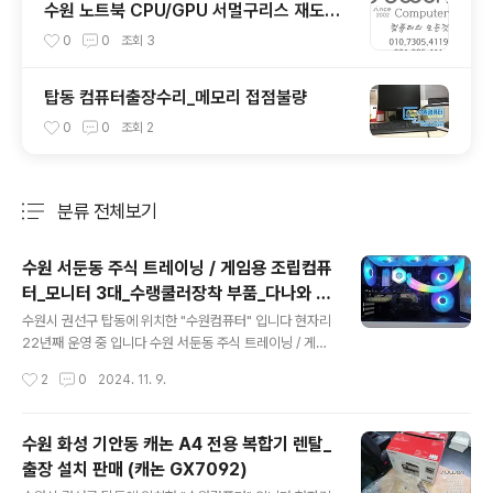
수원 노트북 CPU/GPU 서멀구리스 재도포,
노트북 분해청소 (HP 오멘 17-an019tx)
0
0
조회
3
탑동 컴퓨터출장수리_메모리 접점불량
0
0
조회
2
분류 전체보기
주요 글 목록
수원 서둔동 주식 트레이닝 / 게임용 조립컴퓨
터_모니터 3대_수랭쿨러장착 부품_다나와 견
글 내용
적
수원시 권선구 탑동에 위치한 "수원컴퓨터" 입니다 현자리
22년째 운영 중 입니다 수원 서둔동 주식 트레이닝 / 게임
용 조립컴퓨터 주로 주식용으로 사용 할 조립컴퓨터 입니
작성시간
2
0
2024. 11. 9.
다 주식 장마감 이후에는 공부도 하고 게임도 한다고 합니
다 음..인텔 제품 추천 드렸는데 AMD 제품으로 최종 결정
해 주셨습니다 모니터는 4K 3대 사용하고 계시는데 추후
수원 화성 기안동 캐논 A4 전용 복합기 렌탈_
추가 될수도 있다고 합니다 CPU는 무난하게 라이젠 R
출장 설치 판매 (캐논 GX7092)
5 제품에 메모리는 32GB 작업창을 많이 사용하신다고 합
글 내용