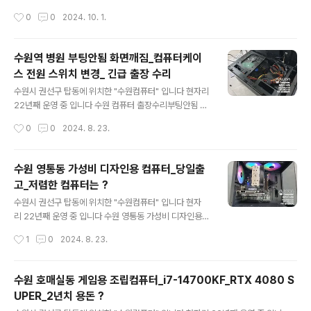
h Sierra까지 설치 해주는게 좋습니다 FAN 컨트롤 프로
러 교체 컴퓨터 케이스를 교체하러 방문해 주셨는데CPU
작성시간
0
0
2024. 10. 1.
그램등..여러모로 정신건강에 좋습니다 부트..
쿨러도 문제가 있어서 같이 교체쿨러등에 불러붙은 먼지가
에어로 떨어지지 않습니다..;;한땀한땀~! 닦아내야 합니다
결국 교체 하시기로 사용하던 컴퓨터를 가져 오셨는데.. 지
수원역 병원 부팅안됨 화면깨짐_컴퓨터케이
인한테 받은 컴퓨터 케이스 / CPU쿨러 교체 CPU는 라이
스 전원 스위치 변경_ 긴급 출장 수리
젠 3 2200G CPU쿨러는 JIUSHARK JF100 (WHIT
글 내용
E) 공랭식 쿨러 LED 있는 제품을 원하셔서..블링블링하니
수원시 권선구 탑동에 위치한 "수원컴퓨터" 입니다 현자리
좋습니다 케이스는 darkFlash DLM21 RGB MESH 강
22년째 운영 중 입니다 수원 컴퓨터 출장수리부팅안됨 화
화유리 화이트 (미니타워) 전에 사용하던 부품들 청
면깨짐 전원 스위치 교체 수원역에 위치 한 병원입니다 원
작성시간
0
0
2024. 8. 23.
소 후 다시 장착해 줍니다 케이스 부품 교체~ 컴퓨터 부팅
장님 컴퓨터가.. 부팅이 되다 안되다 하고 (삐 삐 삐 삐 소
~..
리) 전원 ON 하는것도 잘 안되고 부팅이 되면 화면이 깨지
는 증상이 나온다고 합니다 컴퓨터 전원 스위치가 잘 안눌
수원 영통동 가성비 디자인용 컴퓨터_당일출
리는증상이 있어서? 빼고 사용하셨다고 합니다 요즘들어
고_저렴한 컴퓨터는 ?
더..잘안되는 느낌이고 일단 임시방편으로 리셋 스위치로
글 내용
ON/OFF 할수 있게 해드리고 전원 스위치 케이블 제거하
수원시 권선구 탑동에 위치한 "수원컴퓨터" 입니다 현자
고 리셋 스위치 케이블 연결하면 됩니다 ^^ (메인보드 케
리 22년째 운영 중 입니다 수원 영통동 가성비 디자인용
이블 연결하는 부분 입니다) 컴퓨터 삐삐삐삐 소리는 메모
컴퓨터_당일출고 직원이 사용하던 컴퓨터가.. 갑자기 안된
작성시간
1
0
2024. 8. 23.
리/그래픽카드 접점 불량인거 같아서 분리 후 단자면 청소
다고 합니다 계속 수리해서 사용을 하셨다고 하는데 컴퓨
하고 재장착 합니다 ☆☆☆☆ 컴..
터 속도 개선도 안되고 직원분은 답답해 하고 결국 급하게
교체 하기로 했습니다 데이터 백업도 해야 하기에 영통에
수원 호매실동 게임용 조립컴퓨터_i7-14700KF_RTX 4080 S
서 오시는 동안 컴퓨터 조립하고 세팅을 합니다 직원분께
UPER_2년치 용돈 ?
서 원하는 컴퓨터 사양을 보내 주셨는데 당일출고 가능한
글 내용