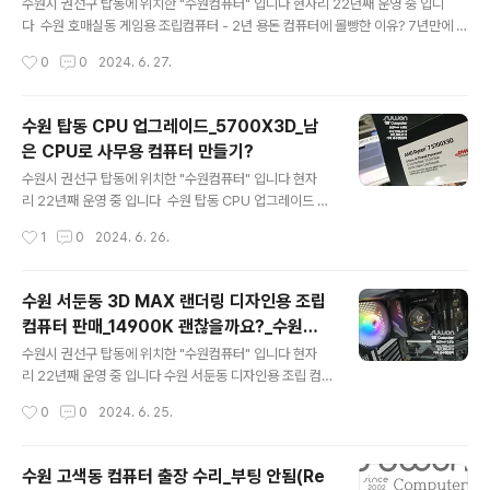
제품으로 몇가지 변경하고 CPU나 그래픽카드는 중요 부
수원시 권선구 탑동에 위치한 "수원컴퓨터" 입니다 현자리 22년째 운영 중 입니
품은 원하는 부품들로 진행합니다 CPU ☆☆☆☆☆ AM
다 수원 호매실동 게임용 조립컴퓨터 - 2년 용돈 컴퓨터에 몰빵한 이유? 7년만에 컴
D 라이젠5 라파엘 7500F (6코어/12스레드/3.7GHz)
퓨터를 교체 하신다고 합니다 와이프님의 허락을 받고 이것저것 컴퓨터 부품도 많
작성시간
0
0
2024. 6. 27.
메인보드 ☆☆☆☆☆ ASRock A620M-HDV/M.2 (A
이 알아보시고 원하는 사양으로 컴퓨터 조립을 진행 합니다 술,담배 일체 안하시고
MD A620/M-ATX)SSD ☆☆☆..
유일한 취미가 컴퓨터 게임~!! 컴퓨터 구입 비용도 용돈에서 절반 삭감~!! (2년간 동
안...?) 이게 맞는건지 궁금하네요 ㅡㅡ;; 견적서 수정을 조금 많이 하긴했지만 최종적
수원 탑동 CPU 업그레이드_5700X3D_남
으로 선택한 부품 CPU ☆☆☆☆☆[INTEL] 코어 i7-14700KF 정품박스 (랩터
은 CPU로 사무용 컴퓨터 만들기?
레이크 리프레시/3.4GHz/33MB/쿨러 미포함) 20코어 / 28쓰레드 인텔만의 독보
글 내용
적인 기술력으로 이루어진 최대 20코어 ..
수원시 권선구 탑동에 위치한 "수원컴퓨터" 입니다 현자
리 22년째 운영 중 입니다 수원 탑동 CPU 업그레이드 라
이젠 5600X 제품을 사용하고 계셨는데 5700X3D로 C
작성시간
1
0
2024. 6. 26.
PU 업그레이드 하고 남은 CPU는 사무&캐드 작업용으
로 부품 구입 ? 업그레이드 해달라고 합니다 메인보드 BIO
S 버젼이 21년도 9월 버젼이네요 최신 버젼으로 업데이트
수원 서둔동 3D MAX 랜더링 디자인용 조립
를 해야 합니다 그래야 CPU를 제대로 인식 합니다 AM
컴퓨터 판매_14900K 괜찮을까요?_수원컴
D 라이젠 7 5700X3D 8코어 / 16스레드 부스트 클럭 최
글 내용
퓨터부품수리판매_당일출고
대 4.1GHz AM4 소켓 사용 하시는 분들이 많이 찾는 제
수원시 권선구 탑동에 위치한 "수원컴퓨터" 입니다 현자
품입니다 앗..CPU 교체 할때는 몰랐는데 CPU쿨러가 제
리 22년째 운영 중 입니다 수원 서둔동 디자인용 조립 컴
대로 안돌아 가네요 CPU수랭쿨러는 #다크플래쉬 제품 다
퓨터 판매 CPU 14900K? 3D MAX 랜더링 디자인용 디
작성시간
0
0
2024. 6. 25.
크플래쉬 홈페이지 고객지원 1:1문의에 해당 모델명 남기
자인과 학생이 사용 할 컴퓨터 입니다 주로 3D MAX 랜더
고 증상&사진 남..
링을 주로 사용하는데 사용하던 컴퓨터가 랜더링 속도도
느리고 중간 중간 꺼지는 증상도 있다고 하네요 대략적인
수원 고색동 컴퓨터 출장 수리_부팅 안됨(Re
사양은 i9-14900K 메모리 64GB 그래픽카드는 얼마전