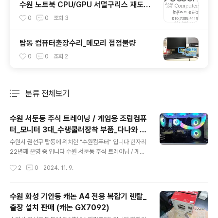
수원 노트북 CPU/GPU 서멀구리스 재도포,
노트북 분해청소 (HP 오멘 17-an019tx)
0
0
조회
3
탑동 컴퓨터출장수리_메모리 접점불량
0
0
조회
2
분류 전체보기
주요 글 목록
수원 서둔동 주식 트레이닝 / 게임용 조립컴퓨
터_모니터 3대_수랭쿨러장착 부품_다나와 견
글 내용
적
수원시 권선구 탑동에 위치한 "수원컴퓨터" 입니다 현자리
22년째 운영 중 입니다 수원 서둔동 주식 트레이닝 / 게임
용 조립컴퓨터 주로 주식용으로 사용 할 조립컴퓨터 입니
작성시간
2
0
2024. 11. 9.
다 주식 장마감 이후에는 공부도 하고 게임도 한다고 합니
다 음..인텔 제품 추천 드렸는데 AMD 제품으로 최종 결정
해 주셨습니다 모니터는 4K 3대 사용하고 계시는데 추후
수원 화성 기안동 캐논 A4 전용 복합기 렌탈_
추가 될수도 있다고 합니다 CPU는 무난하게 라이젠 R
출장 설치 판매 (캐논 GX7092)
5 제품에 메모리는 32GB 작업창을 많이 사용하신다고 합
글 내용