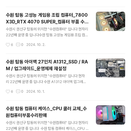
저젯 / 인쇄 / 복사 / ..
#서멀구리스재도포 까지 진행해보고 사용하기로 하셨습니
다 레노버 2019 ThinkPad T495s 14 AMD 라이젠 프
수원 탑동 고성능 게임용 조립 컴퓨터_7800
로세서를 탑재 했고 Redeon Vega10 그래픽카드 탑재
X3D_RTX 4070 SUPER_컴퓨터 부품 수리
광시야각 FHD(1920X1080) 고해상도 지원? 지문인식
글 내용
판매
+dTPM2.0 보안 무게는 1.25~1.33Kg 입니다레노버 T
수원시 권선구 탑동에 위치한 "수원컴퓨터" 입니다 현자리
hinkPad 요즘 보면 투박한? 스타일 이지만 튼튼해 보이는
22년째 운영 중 입니다수원 탑동 고성능 게임용 조립 컴퓨
건 확실 합니다~ ^^좌측면 포트는 전원 USB-C / 이더넷
터 원하는 컴퓨터 사양을 체크해 오셨습니다 원하는 사양
작성시간
6
0
2024. 10. 2.
확장 / USB3.1 / HDMI 2.0 M/H ..
그대로 견적서 진행 7800X3D RTX 4070 SUPER CP
U 가격이 많이 올라서.. 고민을 조금 하셨는데 대안이 없습
니다 [AMD] 라이젠7 라파엘 7800X3D (8코어/16스레
수원 탑동 아이맥 27인치 A1312_SSD / RA
드/4.2GHz/쿨러미포함) CPU 가격이 너무 많이 올랐어
M / 업그레이드_운영체제 재설정
요 8코어 16스레드 4.2GHz 120w TDP 5nm / 라이젠
글 내용
라파엘라이젠7 / 옥타(8) 코어 / AM5 / 내장그래픽 유4.2
수원시 권선구 탑동에 위치한 "수원컴퓨터" 입니다 현자
~ 5.0GHz / 박스 (쿨러미포함) / 12MB 이상 / 5nm [M
리 22년째 운영 중 입니다 수원 A1312 아이맥 업그레이
SI] MAG B650M 박격포 WIFI (AMD B650/M-AT
드 i5-550 / 메모리 4기가 HDD 1TB 제품에 맥OS는 부
작성시간
6
0
2024. 10. 1.
X) AMD(소켓AM5..
팅이 안되고 윈도우7 설치HDD SSD 500GB 제품으
로 변경하고 MAC OS / 윈도우10 설치 메모리 16기가로
업그레이드 아이맥 27인치 메모리는 하부에 장착 하시
수원 탑동 컴퓨터 케이스_CPU 쿨러 교체_수
면 됩니다 기본 메모리 2기가 2개..제거 전면 액정 분
원컴퓨터부품수리판매
리 후 간단히 내부 청소도 진행 합니다 메모리는 DDR3 4
글 내용
기가 4개..SSD는 삼성 870 EVO 500기가로 변경 MA
수원시 권선구 탑동에 위치한 "수원컴퓨터" 입니다 현자리
C OS 설치 메모리 16기가..인식 확인 MAC OS는 Hig
22년째 운영 중 입니다 수원 탑동 컴퓨터 케이스_CPU 쿨