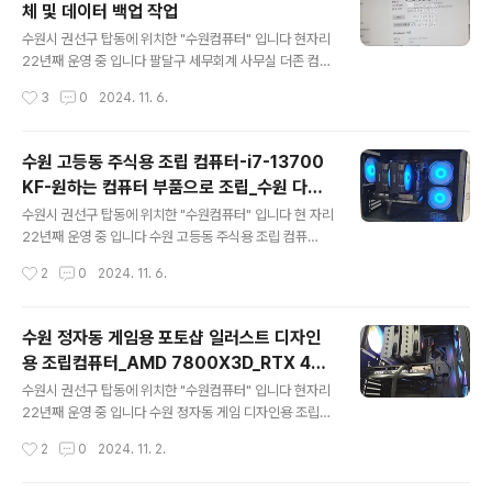
체 및 데이터 백업 작업
아니라 랜카드 불량은 아닌거 같고.. 노트북으로 인터넷 체
글 내용
크~인터넷 연결이 안됩니다 컴퓨터에는 이상이 없는건 확
수원시 권선구 탑동에 위치한 "수원컴퓨터" 입니다 현자리
실하네요 ★★★ 인터넷선 체크 ★★★ 인터넷선 테스터
22년째 운영 중 입니다 팔달구 세무회계 사무실 더존 컴퓨
기로 체크인터넷선은 이상이 없습니다공유기 -> 인터넷
터 교체 수원 세무서 뒤쪽에 위치한 세무회계사무실 입니
작성시간
3
0
2024. 11. 6.
전화 -> 컴퓨터 로 연결되는 구조 입니다인터넷 전화도"네
다 메인컴퓨터 (더존 프로그램)가 느리고 데이터가 잘 안넘
트워크를 확인하세요"메세지가.. 있네요?설마..전자..
어오는 증상이? 종종 발생한다고 합니다 메인 컴퓨터 교체
및 더존 데이터 백업 출장 설치 까지 문의 주셨습니다 문제
수원 고등동 주식용 조립 컴퓨터-i7-13700
는 최대한 빨리.. 컴퓨터가 불안불안 하다고 합니다 사용하
KF-원하는 컴퓨터 부품으로 조립_수원 다나
는 더존 프로그램은 클라이언트 방식으로 사무실 컴퓨터에
글 내용
와 견적
저장된다고 합니다 세무회계사무실 프로그램은 더존
수원시 권선구 탑동에 위치한 "수원컴퓨터" 입니다 현 자리
을 많이 사용하시는거 같습니다 컴퓨터 사양은 조금 오래
22년째 운영 중 입니다 수원 고등동 주식용 조립 컴퓨
된 모델이네요 CPU i7-6700 / 메모리 DDR4 8GB C: S
터 주식용 으로 사용 할 컴퓨터 입니다 다양한 챠트, 뉴스,
작성시간
2
0
2024. 11. 6.
SD 120GB / D: HDD 500GB / F: HDD 1TB 데이터 저
플랫폼을 확인하고 4K 모니터 4대를 사용해 다양한 정보
장 위치는..
를 동시에 체크하면서 사용 할 예정인거 같습니다 CPU /
메모리용량 / 그래픽카드 / SSD는 원하는 모델을 보내 주
수원 정자동 게임용 포토샵 일러스트 디자인
셨고 나머지 부품들은 과하지 않는 선에서 추천 드렸습니
용 조립컴퓨터_AMD 7800X3D_RTX 407
다 CPU 13세대 i7-13700KF 모델 CPU 때문에 고민을
글 내용
0 SUPER_수원컴퓨터부품수리판매_컴퓨터
조금 많이 하셨습니다 비용을 조금더 해서 14700K / KF
수원시 권선구 탑동에 위치한 "수원컴퓨터" 입니다 현자리
출장설치
모델을 추천 드렸는데 예산이 정해져 있어서.. CPU 컴퓨
22년째 운영 중 입니다 수원 정자동 게임 디자인용 조립컴
터 구입시 정말 중요 합니다만.. 금액대도 많고 종류도 많습
퓨터 판매포토샵/일러스트 디자인용 (27인치 액정타블렛
작성시간
2
0
2024. 11. 2.
니다최소한.. 12세대 i5급 이상 제품을 추천 드립니다 메..
사용) 컴퓨터 케이스 FAN 교체하러 오셨다가 원하는 조립
컴퓨터 견적 받아보시고 가셨는데~! 컴퓨터 조립하기로 결