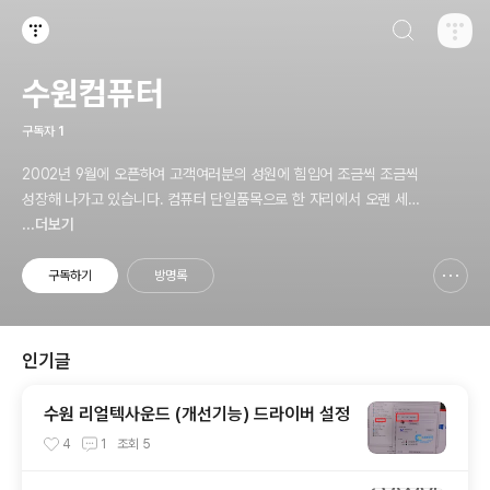
검색하기
티스토리
수원컴퓨터
구독자
1
2002년 9월에 오픈하여 고객여러분의 성원에 힘입어 조금씩 조금씩
성장해 나가고 있습니다. 컴퓨터 단일품목으로 한 자리에서 오랜 세월
동안 버틸 수 있는 원동력은 고객님들의 관심과 사랑이 아니었나 생각
...더보기
해 봅니다. 수원컴퓨터는 “정직” 이란 두 글자로 고객님께 최선을 다
해왔고 또, 앞으로도 최선을 다 할 것을 약속드립니다
구독하기
방명록
신고하기 레이어
열기
인기글
수원 리얼텍사운드 (개선기능) 드라이버 설정
4
1
조회
5