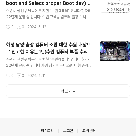
boot and Select proper Boot dev)_
따로 구입한 제품을 사용 할 예정 입니다 다른건 문제가 안
글 내용
탑동 HP 파빌리온 14 X360-DH1150TU 노
되는데 CPU i9-14900K 괜찮을까요 ? 요즘 인텔 CPU
수원시 권선구 탑동에 위치한 "수원컴퓨터" 입니다 현자리
트북 메모리 업그레이드_영통동 컴퓨터 전원
이슈가 조금 있어서 AS 센터 직원분들 손목이 아플 정도로
22년째 운영 중 입니다 수원 고색동 컴퓨터 출장 수리 윈
AS가 들어 온다고 하시네요 AMD 보다는 인텔 제품으
도우 부팅 안됨 Reboot and Select proper Boot de
부팅안됨 출장 수리
작성시간
0
0
2024. 6. 12.
로 감수하고 사용하신다고 합니다 일단 언더볼팅 CPU 온
vice 컴퓨터 부팅시 모니터 상단에 메세지 Reboot and
도 90도에 설정해..
Select proper Boot device or Insert Boot Medi
a in selected Boot device and press a key 대부
화성 남양 출장 컴퓨터 조립 대행 수원 매장으
분 운영체제가 잘못되거나 SSD/HDD 고장난 경우 아니면
로 입고한 이유는 ?_(수원 컴퓨터 부품 수리
메인보드 CMOS 설정이 변경된 경우등 몇몇가지 증상이
글 내용
AS)
있습니다 사무실에서 사용하는 업무용으로 사용하는 컴퓨
수원시 권선구 탑동에 위치한 "수원컴퓨터" 입니다 현자리
터 다행이 중요한 파일은 없으시다고 합니다 여기서 중요
22년째 운영 중 입니다 화성 남양 컴퓨터조립 대행 출장
한거? "데이터 백업은 선택이 아니라 필수" 입니다 7세
수원 매장으로 다시 입고..? 늦은 오후? 컴퓨터조립 대행 문
작성시간
0
0
2024. 6. 11.
대 i5CPU /..
의 위치는 화성 남양 화성시청 근처... 스케줄을 전부 마친
상황이지만 이동 시간 감안하면 8시 이후 가능~!! 당일 출
장은 가능 하지만 거리가 있어서 출장비가 조금 나오는 편
더보기
이라 출장비 + 조립비 금액 알려 드리고..잠시 기다림 컴퓨
터 부품 드래곤볼한개 다 도착한거 같습니다 잠시 상담을
해보니 군인.. 부대에서 짬짬히 주문하고 이날만을 기다린
듯.. 토요일에 휴가를 나와서 컴퓨터를 사용해야 한다고 합
니다 오늘은 목요일.. 남자분들은 아실뜻 한번 꽂히면 무조
건 해야 하는.. 누구에게나 계획은 있다...? 출장 가는길 슬
의안내
티스토리
로그인
고객센터
슬 어두워 ..