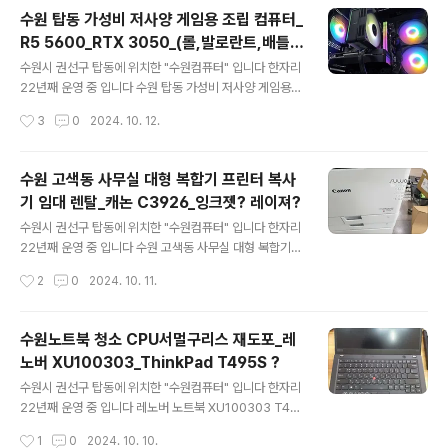
정 하셨습니다 주로 포토샵/일러스트 위주로 사용을 하고
수원 탑동 가성비 저사양 게임용 조립 컴퓨터_
게임도 하고액정타블렛도 많이 사용한다고 합니다 AMD
R5 5600_RTX 3050_(롤,발로란트,배틀그
라이젠 정품박스 R7 7800X3D CPU 등급 분류 : 라이
글 내용
라운드)
젠 R7 | 시리즈 : 7000 시리즈 (Zen4) | 소켓 : 소켓 AM
수원시 권선구 탑동에 위치한 "수원컴퓨터" 입니다 한자리
5 | 쿨러유무 : 쿨러미포함 | 코어수 : 8코어 | 쓰레드 : 16
22년째 운영 중 입니다 수원 탑동 가성비 저사양 게임용
스레드 | GPU 내장모델 : AMD 라데온 그래픽스 | 브랜
조립 컴퓨터 초등학생 자녀분이 사용 할 컴퓨터 주로 하는
작성시간
3
0
2024. 10. 12.
드 : 라이젠 라파엘 | 클럭 : 4.2GHz | 전력소..
게임은 롤 / 발로란트 라고 합니다 배틀그라운드는 가끔씩
하는거라 컴퓨터 사양은 적당한 선에서 저렴하게 요청..그
리고 바로 오신다고 합니다 당일출고..매장에 있는 부품들
수원 고색동 사무실 대형 복합기 프린터 복사
로 견적서 보내드리고 최종 보스 승인 완료 CPUAMD 라
기 임대 렌탈_캐논 C3926_잉크젯? 레이져?
이젠 5 버미어 5600 (6코어/12스레드/3.5GHz) CPU
글 내용
는 라이젠 R5 5600 출시된지 조금된 모델 이지만 아직 까
수원시 권선구 탑동에 위치한 "수원컴퓨터" 입니다 한자리
지도 가격대비 가성비로 인정 받는 제품 이고 CPU 쿨러는
22년째 운영 중 입니다 수원 고색동 사무실 대형 복합기
기본쿨러는 소음이 신경쓰일수 있어서 별도 쿨러로 장착해
프린터 복사기 임대 렌탈 수원 고색동 사무실 입니다 전에
작성시간
2
0
2024. 10. 11.
드렸습니다CPU쿨러JIUSHARK JF120R Emerald Au
사용하던 잉크젯 복합기가 고장이 났습니다 직원분들이 많
to R..
아 지면서 출력량 증가.. 1년도 안된거 같은데.. 아무래도 출
력량이 만만치 않아서 잉크젯 복합기가 못 버틴거 같습니
수원노트북 청소 CPU서멀구리스 재도포_레
다고색동.. 사무실이 갈수록 많아 지는거 같습니다 고색산
노버 XU100303_ThinkPad T495S ?
업단지 출퇴근 시간에 생각보다 정체가 심해요 워낙 급하
글 내용
게 주문을 주셔서 주문 후 다음날 오전에.. 설치 복합기는
수원시 권선구 탑동에 위치한 "수원컴퓨터" 입니다 한자리
임대/렌탈로 진행 했습니다 복합기 임대/렌탈 비용은 월 사
22년째 운영 중 입니다 레노버 노트북 XU100303 T49
용량에 따라 비용 차이가 있습니다 참고 하시면 될거 같습
5S ? 14인치 노트북 입니다 최근 들어 발열이 심해지고 꺼
작성시간
1
0
2024. 10. 10.
니다 캐논 iR ADV DX C3926 컬러 레이저 복합기 레이
지는 증상이 생긴다고 합니다 일단 #노트북 #분해청소 후