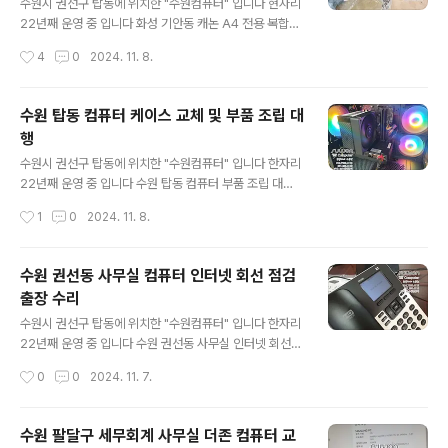
니다 SSD는 속도 빠른 제품으로..하고 쿨러는 수랭쿨러 요
수원시 권선구 탑동에 위치한 "수원컴퓨터" 입니다 현자리
청해 주셨습니다 메인보드 [ASUS] PRIME A620M-A
22년째 운영 중 입니다 화성 기안동 캐논 A4 전용 복합기
(AMD A620/M-ATX) 가격대비 가성비 좋은 제품 내장
렌탈/임대 기안동에 위치한 업체 입니다 사용하던 복합기
작성시간
4
0
2024. 11. 8.
그래픽 포트 지원도 좋고 M.2 슬롯도 2개에 PCIe 4.0 을
고장 5년정도 사용하셨는데 더 이상 고쳐서 사용하기가 에
지원 합니다..
메해서 복합기 렌탈 문의 주셨습니다 A3는 사용을 안하
고 A4만 사용하고 일반용지 / 거래명세표 두종류를 출력
수원 탑동 컴퓨터 케이스 교체 및 부품 조립 대
용지 카세트가 상단 / 하단 있는 복합기로 선택 [Canon]
행
MAXIFY GX7092 정품 무한잉크 복합기정품무한잉크젯
글 내용
/ 컬러 / A4 / 41~50ppm / 흑백:21~30ipm / 21~30p
수원시 권선구 탑동에 위치한 "수원컴퓨터" 입니다 한자리
pm / 컬러:11~20ipm / 301~400매이하 / 터치스크린L
22년째 운영 중 입니다 수원 탑동 컴퓨터 부품 조립 대
CD액정 / USB / 유선랜(RJ-45) / 무선랜(Wifi) 캐논 G
행 사용하던 컴퓨터 2대 부품을 사용 할 수 있는 부품은 최
작성시간
1
0
2024. 11. 8.
X7092 정품 무한잉크 복합..
대한 활용하고 컴퓨터 케이스 교체 및 부품 추가 조립대행
& 프로그램 설정
수원 권선동 사무실 컴퓨터 인터넷 회선 점검
출장 수리
글 내용
수원시 권선구 탑동에 위치한 "수원컴퓨터" 입니다 한자리
22년째 운영 중 입니다 수원 권선동 사무실 인터넷 회선
안됨 출장 점검 수리 권선동 사무실 총 6대 컴퓨터 중 한대
작성시간
0
0
2024. 11. 7.
만 컴퓨터 인터넷이 안된다고 합니다 새로 이전한 사무실
이라 네트워크 공사한지도 얼마 안된 곳입니다 인터넷도
전날까지 아무런 이상없이 잘 사용하셨다고 합니다 삼
수원 팔달구 세무회계 사무실 더존 컴퓨터 교
성 데스크탑..인터넷 연결이 안되네요 컴퓨터는 오랜된건