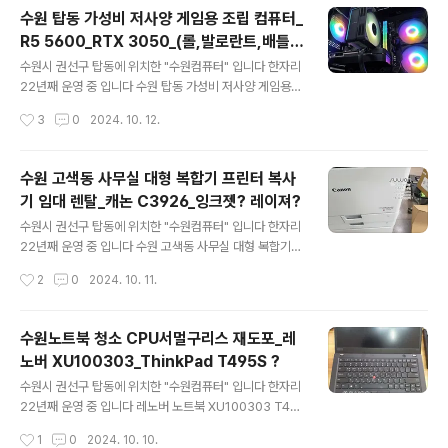
정 하셨습니다 주로 포토샵/일러스트 위주로 사용을 하고
수원 탑동 가성비 저사양 게임용 조립 컴퓨터_
게임도 하고액정타블렛도 많이 사용한다고 합니다 AMD
R5 5600_RTX 3050_(롤,발로란트,배틀그
라이젠 정품박스 R7 7800X3D CPU 등급 분류 : 라이
글 내용
라운드)
젠 R7 | 시리즈 : 7000 시리즈 (Zen4) | 소켓 : 소켓 AM
수원시 권선구 탑동에 위치한 "수원컴퓨터" 입니다 한자리
5 | 쿨러유무 : 쿨러미포함 | 코어수 : 8코어 | 쓰레드 : 16
22년째 운영 중 입니다 수원 탑동 가성비 저사양 게임용
스레드 | GPU 내장모델 : AMD 라데온 그래픽스 | 브랜
조립 컴퓨터 초등학생 자녀분이 사용 할 컴퓨터 주로 하는
작성시간
3
0
2024. 10. 12.
드 : 라이젠 라파엘 | 클럭 : 4.2GHz | 전력소..
게임은 롤 / 발로란트 라고 합니다 배틀그라운드는 가끔씩
하는거라 컴퓨터 사양은 적당한 선에서 저렴하게 요청..그
리고 바로 오신다고 합니다 당일출고..매장에 있는 부품들
수원 고색동 사무실 대형 복합기 프린터 복사
로 견적서 보내드리고 최종 보스 승인 완료 CPUAMD 라
기 임대 렌탈_캐논 C3926_잉크젯? 레이져?
이젠 5 버미어 5600 (6코어/12스레드/3.5GHz) CPU
글 내용
는 라이젠 R5 5600 출시된지 조금된 모델 이지만 아직 까
수원시 권선구 탑동에 위치한 "수원컴퓨터" 입니다 한자리
지도 가격대비 가성비로 인정 받는 제품 이고 CPU 쿨러는
22년째 운영 중 입니다 수원 고색동 사무실 대형 복합기
기본쿨러는 소음이 신경쓰일수 있어서 별도 쿨러로 장착해
프린터 복사기 임대 렌탈 수원 고색동 사무실 입니다 전에
작성시간
2
0
2024. 10. 11.
드렸습니다CPU쿨러JIUSHARK JF120R Emerald Au
사용하던 잉크젯 복합기가 고장이 났습니다 직원분들이 많
to R..
아 지면서 출력량 증가.. 1년도 안된거 같은데.. 아무래도 출
력량이 만만치 않아서 잉크젯 복합기가 못 버틴거 같습니
수원노트북 청소 CPU서멀구리스 재도포_레
다고색동.. 사무실이 갈수록 많아 지는거 같습니다 고색산
노버 XU100303_ThinkPad T495S ?
업단지 출퇴근 시간에 생각보다 정체가 심해요 워낙 급하
글 내용
게 주문을 주셔서 주문 후 다음날 오전에.. 설치 복합기는
수원시 권선구 탑동에 위치한 "수원컴퓨터" 입니다 한자리
임대/렌탈로 진행 했습니다 복합기 임대/렌탈 비용은 월 사
22년째 운영 중 입니다 레노버 노트북 XU100303 T49
용량에 따라 비용 차이가 있습니다 참고 하시면 될거 같습
5S ? 14인치 노트북 입니다 최근 들어 발열이 심해지고 꺼
작성시간
1
0
2024. 10. 10.
니다 캐논 iR ADV DX C3926 컬러 레이저 복합기 레이
지는 증상이 생긴다고 합니다 일단 #노트북 #분해청소 후