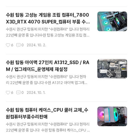
저젯 / 인쇄 / 복사 / ..
#서멀구리스재도포 까지 진행해보고 사용하기로 하셨습니
다 레노버 2019 ThinkPad T495s 14 AMD 라이젠 프
수원 탑동 고성능 게임용 조립 컴퓨터_7800
로세서를 탑재 했고 Redeon Vega10 그래픽카드 탑재
X3D_RTX 4070 SUPER_컴퓨터 부품 수리
광시야각 FHD(1920X1080) 고해상도 지원? 지문인식
글 내용
판매
+dTPM2.0 보안 무게는 1.25~1.33Kg 입니다레노버 T
수원시 권선구 탑동에 위치한 "수원컴퓨터" 입니다 현자리
hinkPad 요즘 보면 투박한? 스타일 이지만 튼튼해 보이는
22년째 운영 중 입니다수원 탑동 고성능 게임용 조립 컴퓨
건 확실 합니다~ ^^좌측면 포트는 전원 USB-C / 이더넷
터 원하는 컴퓨터 사양을 체크해 오셨습니다 원하는 사양
작성시간
6
0
2024. 10. 2.
확장 / USB3.1 / HDMI 2.0 M/H ..
그대로 견적서 진행 7800X3D RTX 4070 SUPER CP
U 가격이 많이 올라서.. 고민을 조금 하셨는데 대안이 없습
니다 [AMD] 라이젠7 라파엘 7800X3D (8코어/16스레
수원 탑동 아이맥 27인치 A1312_SSD / RA
드/4.2GHz/쿨러미포함) CPU 가격이 너무 많이 올랐어
M / 업그레이드_운영체제 재설정
요 8코어 16스레드 4.2GHz 120w TDP 5nm / 라이젠
글 내용
라파엘라이젠7 / 옥타(8) 코어 / AM5 / 내장그래픽 유4.2
수원시 권선구 탑동에 위치한 "수원컴퓨터" 입니다 현자
~ 5.0GHz / 박스 (쿨러미포함) / 12MB 이상 / 5nm [M
리 22년째 운영 중 입니다 수원 A1312 아이맥 업그레이
SI] MAG B650M 박격포 WIFI (AMD B650/M-AT
드 i5-550 / 메모리 4기가 HDD 1TB 제품에 맥OS는 부
작성시간
6
0
2024. 10. 1.
X) AMD(소켓AM5..
팅이 안되고 윈도우7 설치HDD SSD 500GB 제품으
로 변경하고 MAC OS / 윈도우10 설치 메모리 16기가로
업그레이드 아이맥 27인치 메모리는 하부에 장착 하시
수원 탑동 컴퓨터 케이스_CPU 쿨러 교체_수
면 됩니다 기본 메모리 2기가 2개..제거 전면 액정 분
원컴퓨터부품수리판매
리 후 간단히 내부 청소도 진행 합니다 메모리는 DDR3 4
글 내용
기가 4개..SSD는 삼성 870 EVO 500기가로 변경 MA
수원시 권선구 탑동에 위치한 "수원컴퓨터" 입니다 현자리
C OS 설치 메모리 16기가..인식 확인 MAC OS는 Hig
22년째 운영 중 입니다 수원 탑동 컴퓨터 케이스_CPU 쿨