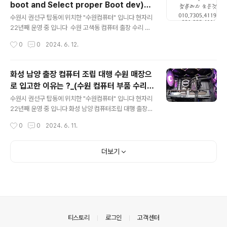
boot and Select proper Boot dev)_
따로 구입한 제품을 사용 할 예정 입니다 다른건 문제가 안
글 내용
탑동 HP 파빌리온 14 X360-DH1150TU 노
되는데 CPU i9-14900K 괜찮을까요 ? 요즘 인텔 CPU
수원시 권선구 탑동에 위치한 "수원컴퓨터" 입니다 현자리
트북 메모리 업그레이드_영통동 컴퓨터 전원
이슈가 조금 있어서 AS 센터 직원분들 손목이 아플 정도로
22년째 운영 중 입니다 수원 고색동 컴퓨터 출장 수리 윈
AS가 들어 온다고 하시네요 AMD 보다는 인텔 제품으
도우 부팅 안됨 Reboot and Select proper Boot de
부팅안됨 출장 수리
작성시간
0
0
2024. 6. 12.
로 감수하고 사용하신다고 합니다 일단 언더볼팅 CPU 온
vice 컴퓨터 부팅시 모니터 상단에 메세지 Reboot and
도 90도에 설정해..
Select proper Boot device or Insert Boot Medi
a in selected Boot device and press a key 대부
화성 남양 출장 컴퓨터 조립 대행 수원 매장으
분 운영체제가 잘못되거나 SSD/HDD 고장난 경우 아니면
로 입고한 이유는 ?_(수원 컴퓨터 부품 수리
메인보드 CMOS 설정이 변경된 경우등 몇몇가지 증상이
글 내용
AS)
있습니다 사무실에서 사용하는 업무용으로 사용하는 컴퓨
수원시 권선구 탑동에 위치한 "수원컴퓨터" 입니다 현자리
터 다행이 중요한 파일은 없으시다고 합니다 여기서 중요
22년째 운영 중 입니다 화성 남양 컴퓨터조립 대행 출장
한거? "데이터 백업은 선택이 아니라 필수" 입니다 7세
수원 매장으로 다시 입고..? 늦은 오후? 컴퓨터조립 대행 문
작성시간
0
0
2024. 6. 11.
대 i5CPU /..
의 위치는 화성 남양 화성시청 근처... 스케줄을 전부 마친
상황이지만 이동 시간 감안하면 8시 이후 가능~!! 당일 출
장은 가능 하지만 거리가 있어서 출장비가 조금 나오는 편
더보기
이라 출장비 + 조립비 금액 알려 드리고..잠시 기다림 컴퓨
터 부품 드래곤볼한개 다 도착한거 같습니다 잠시 상담을
해보니 군인.. 부대에서 짬짬히 주문하고 이날만을 기다린
듯.. 토요일에 휴가를 나와서 컴퓨터를 사용해야 한다고 합
니다 오늘은 목요일.. 남자분들은 아실뜻 한번 꽂히면 무조
건 해야 하는.. 누구에게나 계획은 있다...? 출장 가는길 슬
의안내
티스토리
로그인
고객센터
슬 어두워 ..