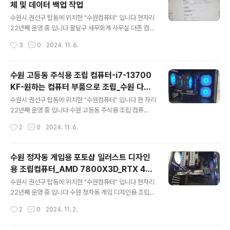
체 및 데이터 백업 작업
아니라 랜카드 불량은 아닌거 같고.. 노트북으로 인터넷 체
글 내용
크~인터넷 연결이 안됩니다 컴퓨터에는 이상이 없는건 확
수원시 권선구 탑동에 위치한 "수원컴퓨터" 입니다 현자리
실하네요 ★★★ 인터넷선 체크 ★★★ 인터넷선 테스터
22년째 운영 중 입니다 팔달구 세무회계 사무실 더존 컴퓨
기로 체크인터넷선은 이상이 없습니다공유기 -> 인터넷
터 교체 수원 세무서 뒤쪽에 위치한 세무회계사무실 입니
작성시간
3
0
2024. 11. 6.
전화 -> 컴퓨터 로 연결되는 구조 입니다인터넷 전화도"네
다 메인컴퓨터 (더존 프로그램)가 느리고 데이터가 잘 안넘
트워크를 확인하세요"메세지가.. 있네요?설마..전자..
어오는 증상이? 종종 발생한다고 합니다 메인 컴퓨터 교체
및 더존 데이터 백업 출장 설치 까지 문의 주셨습니다 문제
수원 고등동 주식용 조립 컴퓨터-i7-13700
는 최대한 빨리.. 컴퓨터가 불안불안 하다고 합니다 사용하
KF-원하는 컴퓨터 부품으로 조립_수원 다나
는 더존 프로그램은 클라이언트 방식으로 사무실 컴퓨터에
글 내용
와 견적
저장된다고 합니다 세무회계사무실 프로그램은 더존
수원시 권선구 탑동에 위치한 "수원컴퓨터" 입니다 현 자리
을 많이 사용하시는거 같습니다 컴퓨터 사양은 조금 오래
22년째 운영 중 입니다 수원 고등동 주식용 조립 컴퓨
된 모델이네요 CPU i7-6700 / 메모리 DDR4 8GB C: S
터 주식용 으로 사용 할 컴퓨터 입니다 다양한 챠트, 뉴스,
작성시간
2
0
2024. 11. 6.
SD 120GB / D: HDD 500GB / F: HDD 1TB 데이터 저
플랫폼을 확인하고 4K 모니터 4대를 사용해 다양한 정보
장 위치는..
를 동시에 체크하면서 사용 할 예정인거 같습니다 CPU /
메모리용량 / 그래픽카드 / SSD는 원하는 모델을 보내 주
수원 정자동 게임용 포토샵 일러스트 디자인
셨고 나머지 부품들은 과하지 않는 선에서 추천 드렸습니
용 조립컴퓨터_AMD 7800X3D_RTX 407
다 CPU 13세대 i7-13700KF 모델 CPU 때문에 고민을
글 내용
0 SUPER_수원컴퓨터부품수리판매_컴퓨터
조금 많이 하셨습니다 비용을 조금더 해서 14700K / KF
수원시 권선구 탑동에 위치한 "수원컴퓨터" 입니다 현자리
출장설치
모델을 추천 드렸는데 예산이 정해져 있어서.. CPU 컴퓨
22년째 운영 중 입니다 수원 정자동 게임 디자인용 조립컴
터 구입시 정말 중요 합니다만.. 금액대도 많고 종류도 많습
퓨터 판매포토샵/일러스트 디자인용 (27인치 액정타블렛
작성시간
2
0
2024. 11. 2.
니다최소한.. 12세대 i5급 이상 제품을 추천 드립니다 메..
사용) 컴퓨터 케이스 FAN 교체하러 오셨다가 원하는 조립
컴퓨터 견적 받아보시고 가셨는데~! 컴퓨터 조립하기로 결