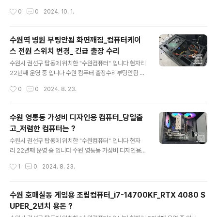
h Sierra까지 설치 해주는게 좋습니다 FAN 컨트롤 프로
러 교체 컴퓨터 케이스를 교체하러 방문해 주셨는데CPU
작성시간
0
0
2024. 10. 1.
그램등..여러모로 정신건강에 좋습니다 부트..
쿨러도 문제가 있어서 같이 교체쿨러등에 불러붙은 먼지가
에어로 떨어지지 않습니다..;;한땀한땀~! 닦아내야 합니다
결국 교체 하시기로 사용하던 컴퓨터를 가져 오셨는데.. 지
수원역 병원 부팅안됨 화면깨짐_컴퓨터케이
인한테 받은 컴퓨터 케이스 / CPU쿨러 교체 CPU는 라이
스 전원 스위치 변경_ 긴급 출장 수리
젠 3 2200G CPU쿨러는 JIUSHARK JF100 (WHIT
글 내용
E) 공랭식 쿨러 LED 있는 제품을 원하셔서..블링블링하니
수원시 권선구 탑동에 위치한 "수원컴퓨터" 입니다 현자리
좋습니다 케이스는 darkFlash DLM21 RGB MESH 강
22년째 운영 중 입니다 수원 컴퓨터 출장수리부팅안됨 화
화유리 화이트 (미니타워) 전에 사용하던 부품들 청
면깨짐 전원 스위치 교체 수원역에 위치 한 병원입니다 원
작성시간
0
0
2024. 8. 23.
소 후 다시 장착해 줍니다 케이스 부품 교체~ 컴퓨터 부팅
장님 컴퓨터가.. 부팅이 되다 안되다 하고 (삐 삐 삐 삐 소
~..
리) 전원 ON 하는것도 잘 안되고 부팅이 되면 화면이 깨지
는 증상이 나온다고 합니다 컴퓨터 전원 스위치가 잘 안눌
수원 영통동 가성비 디자인용 컴퓨터_당일출
리는증상이 있어서? 빼고 사용하셨다고 합니다 요즘들어
고_저렴한 컴퓨터는 ?
더..잘안되는 느낌이고 일단 임시방편으로 리셋 스위치로
글 내용
ON/OFF 할수 있게 해드리고 전원 스위치 케이블 제거하
수원시 권선구 탑동에 위치한 "수원컴퓨터" 입니다 현자
고 리셋 스위치 케이블 연결하면 됩니다 ^^ (메인보드 케
리 22년째 운영 중 입니다 수원 영통동 가성비 디자인용
이블 연결하는 부분 입니다) 컴퓨터 삐삐삐삐 소리는 메모
컴퓨터_당일출고 직원이 사용하던 컴퓨터가.. 갑자기 안된
작성시간
1
0
2024. 8. 23.
리/그래픽카드 접점 불량인거 같아서 분리 후 단자면 청소
다고 합니다 계속 수리해서 사용을 하셨다고 하는데 컴퓨
하고 재장착 합니다 ☆☆☆☆ 컴..
터 속도 개선도 안되고 직원분은 답답해 하고 결국 급하게
교체 하기로 했습니다 데이터 백업도 해야 하기에 영통에
수원 호매실동 게임용 조립컴퓨터_i7-14700KF_RTX 4080 S
서 오시는 동안 컴퓨터 조립하고 세팅을 합니다 직원분께
UPER_2년치 용돈 ?
서 원하는 컴퓨터 사양을 보내 주셨는데 당일출고 가능한
글 내용