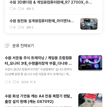
수원 3D랜더링 & 게임용컴퓨터판매_R7 2700X_수원
조립컴퓨터부품수리판매
0
0
조회
3
수원 원천동 설계용컴퓨터판매_라이젠1600
_당일출고_수원조립컴퓨터
0
0
조회
2
분류 전체보기
주요 글 목록
수원 서둔동 주식 트레이닝 / 게임용 조립컴퓨
터_모니터 3대_수랭쿨러장착 부품_다나와 견
글 내용
적
수원시 권선구 탑동에 위치한 "수원컴퓨터" 입니다 현자리
22년째 운영 중 입니다 수원 서둔동 주식 트레이닝 / 게임
용 조립컴퓨터 주로 주식용으로 사용 할 조립컴퓨터 입니
작성시간
2
0
2024. 11. 9.
다 주식 장마감 이후에는 공부도 하고 게임도 한다고 합니
다 음..인텔 제품 추천 드렸는데 AMD 제품으로 최종 결정
해 주셨습니다 모니터는 4K 3대 사용하고 계시는데 추후
수원 화성 기안동 캐논 A4 전용 복합기 렌탈_
추가 될수도 있다고 합니다 CPU는 무난하게 라이젠 R
출장 설치 판매 (캐논 GX7092)
5 제품에 메모리는 32GB 작업창을 많이 사용하신다고 합
글 내용