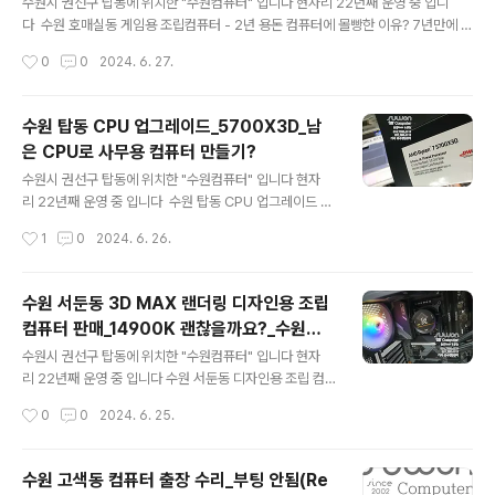
제품으로 몇가지 변경하고 CPU나 그래픽카드는 중요 부
수원시 권선구 탑동에 위치한 "수원컴퓨터" 입니다 현자리 22년째 운영 중 입니
품은 원하는 부품들로 진행합니다 CPU ☆☆☆☆☆ AM
다 수원 호매실동 게임용 조립컴퓨터 - 2년 용돈 컴퓨터에 몰빵한 이유? 7년만에 컴
D 라이젠5 라파엘 7500F (6코어/12스레드/3.7GHz)
퓨터를 교체 하신다고 합니다 와이프님의 허락을 받고 이것저것 컴퓨터 부품도 많
작성시간
0
0
2024. 6. 27.
메인보드 ☆☆☆☆☆ ASRock A620M-HDV/M.2 (A
이 알아보시고 원하는 사양으로 컴퓨터 조립을 진행 합니다 술,담배 일체 안하시고
MD A620/M-ATX)SSD ☆☆☆..
유일한 취미가 컴퓨터 게임~!! 컴퓨터 구입 비용도 용돈에서 절반 삭감~!! (2년간 동
안...?) 이게 맞는건지 궁금하네요 ㅡㅡ;; 견적서 수정을 조금 많이 하긴했지만 최종적
수원 탑동 CPU 업그레이드_5700X3D_남
으로 선택한 부품 CPU ☆☆☆☆☆[INTEL] 코어 i7-14700KF 정품박스 (랩터
은 CPU로 사무용 컴퓨터 만들기?
레이크 리프레시/3.4GHz/33MB/쿨러 미포함) 20코어 / 28쓰레드 인텔만의 독보
글 내용
적인 기술력으로 이루어진 최대 20코어 ..
수원시 권선구 탑동에 위치한 "수원컴퓨터" 입니다 현자
리 22년째 운영 중 입니다 수원 탑동 CPU 업그레이드 라
이젠 5600X 제품을 사용하고 계셨는데 5700X3D로 C
작성시간
1
0
2024. 6. 26.
PU 업그레이드 하고 남은 CPU는 사무&캐드 작업용으
로 부품 구입 ? 업그레이드 해달라고 합니다 메인보드 BIO
S 버젼이 21년도 9월 버젼이네요 최신 버젼으로 업데이트
수원 서둔동 3D MAX 랜더링 디자인용 조립
를 해야 합니다 그래야 CPU를 제대로 인식 합니다 AM
컴퓨터 판매_14900K 괜찮을까요?_수원컴
D 라이젠 7 5700X3D 8코어 / 16스레드 부스트 클럭 최
글 내용
퓨터부품수리판매_당일출고
대 4.1GHz AM4 소켓 사용 하시는 분들이 많이 찾는 제
수원시 권선구 탑동에 위치한 "수원컴퓨터" 입니다 현자
품입니다 앗..CPU 교체 할때는 몰랐는데 CPU쿨러가 제
리 22년째 운영 중 입니다 수원 서둔동 디자인용 조립 컴
대로 안돌아 가네요 CPU수랭쿨러는 #다크플래쉬 제품 다
퓨터 판매 CPU 14900K? 3D MAX 랜더링 디자인용 디
작성시간
0
0
2024. 6. 25.
크플래쉬 홈페이지 고객지원 1:1문의에 해당 모델명 남기
자인과 학생이 사용 할 컴퓨터 입니다 주로 3D MAX 랜더
고 증상&사진 남..
링을 주로 사용하는데 사용하던 컴퓨터가 랜더링 속도도
느리고 중간 중간 꺼지는 증상도 있다고 하네요 대략적인
수원 고색동 컴퓨터 출장 수리_부팅 안됨(Re
사양은 i9-14900K 메모리 64GB 그래픽카드는 얼마전