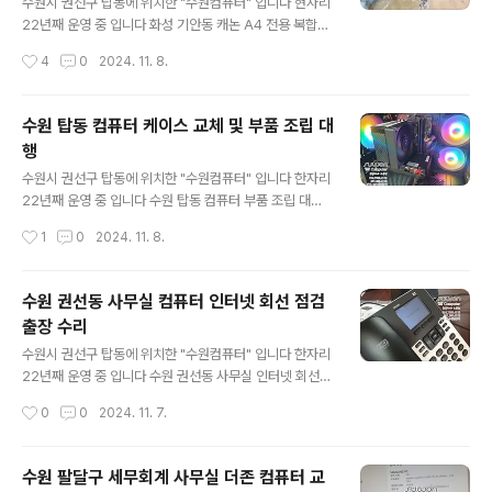
니다 SSD는 속도 빠른 제품으로..하고 쿨러는 수랭쿨러 요
수원시 권선구 탑동에 위치한 "수원컴퓨터" 입니다 현자리
청해 주셨습니다 메인보드 [ASUS] PRIME A620M-A
22년째 운영 중 입니다 화성 기안동 캐논 A4 전용 복합기
(AMD A620/M-ATX) 가격대비 가성비 좋은 제품 내장
렌탈/임대 기안동에 위치한 업체 입니다 사용하던 복합기
작성시간
4
0
2024. 11. 8.
그래픽 포트 지원도 좋고 M.2 슬롯도 2개에 PCIe 4.0 을
고장 5년정도 사용하셨는데 더 이상 고쳐서 사용하기가 에
지원 합니다..
메해서 복합기 렌탈 문의 주셨습니다 A3는 사용을 안하
고 A4만 사용하고 일반용지 / 거래명세표 두종류를 출력
수원 탑동 컴퓨터 케이스 교체 및 부품 조립 대
용지 카세트가 상단 / 하단 있는 복합기로 선택 [Canon]
행
MAXIFY GX7092 정품 무한잉크 복합기정품무한잉크젯
글 내용
/ 컬러 / A4 / 41~50ppm / 흑백:21~30ipm / 21~30p
수원시 권선구 탑동에 위치한 "수원컴퓨터" 입니다 한자리
pm / 컬러:11~20ipm / 301~400매이하 / 터치스크린L
22년째 운영 중 입니다 수원 탑동 컴퓨터 부품 조립 대
CD액정 / USB / 유선랜(RJ-45) / 무선랜(Wifi) 캐논 G
행 사용하던 컴퓨터 2대 부품을 사용 할 수 있는 부품은 최
작성시간
1
0
2024. 11. 8.
X7092 정품 무한잉크 복합..
대한 활용하고 컴퓨터 케이스 교체 및 부품 추가 조립대행
& 프로그램 설정
수원 권선동 사무실 컴퓨터 인터넷 회선 점검
출장 수리
글 내용
수원시 권선구 탑동에 위치한 "수원컴퓨터" 입니다 한자리
22년째 운영 중 입니다 수원 권선동 사무실 인터넷 회선
안됨 출장 점검 수리 권선동 사무실 총 6대 컴퓨터 중 한대
작성시간
0
0
2024. 11. 7.
만 컴퓨터 인터넷이 안된다고 합니다 새로 이전한 사무실
이라 네트워크 공사한지도 얼마 안된 곳입니다 인터넷도
전날까지 아무런 이상없이 잘 사용하셨다고 합니다 삼
수원 팔달구 세무회계 사무실 더존 컴퓨터 교
성 데스크탑..인터넷 연결이 안되네요 컴퓨터는 오랜된건