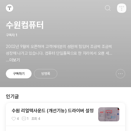
검색하기
티스토리
수원컴퓨터
구독자
1
2002년 9월에 오픈하여 고객여러분의 성원에 힘입어 조금씩 조금씩
성장해 나가고 있습니다. 컴퓨터 단일품목으로 한 자리에서 오랜 세월
동안 버틸 수 있는 원동력은 고객님들의 관심과 사랑이 아니었나 생각
...더보기
해 봅니다. 수원컴퓨터는 “정직” 이란 두 글자로 고객님께 최선을 다
해왔고 또, 앞으로도 최선을 다 할 것을 약속드립니다
구독하기
방명록
신고하기 레이어
열기
인기글
수원 리얼텍사운드 (개선기능) 드라이버 설정
4
1
조회
4