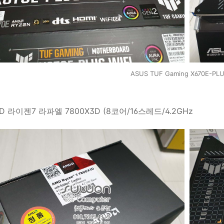
ASUS TUF Gaming X670E-PLU
D 라이젠7 라파엘 7800X3D (8코어/16스레드/4.2GHz