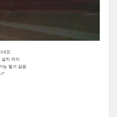
지네요
 설치 까지
가능 할거 같음
!"