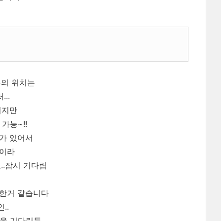
문의 위치는
..
이지만
가능~!!
가 있어서
편이라
..잠시 기다림
착한거 같습니다
..
 기다린듯..