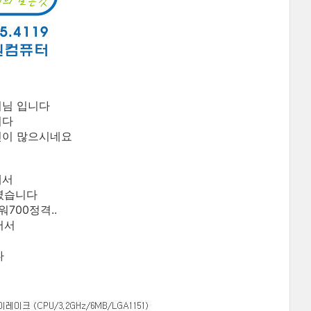
버님 입니다
니다
민이 많으시네요
해서
셨습니다
.파워700정격..
어서
다