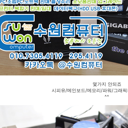
몇가지 안되죠
시피유/메인보드/메모리/파워/그래픽
^^