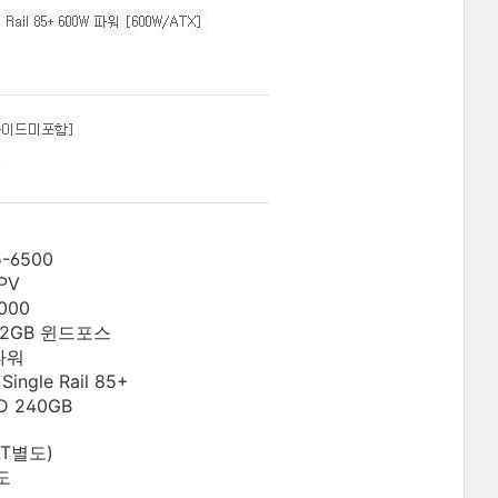
-6500
PV
000
 2GB 윈드포스
들타워
ingle Rail 85+
D 240GB
AT별도)
도