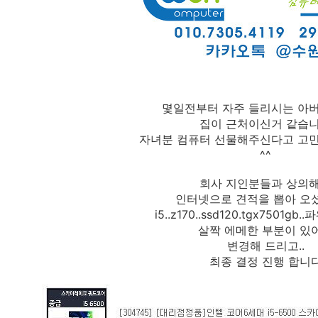
몇일전부터 자주 들리시는 아
집이 근처이신거 같습
자녀분 컴퓨터 선물해주신다고 고
^^
회사 지인분들과 상의
인터넷으로 견적을 뽑아 오
i5..z170..ssd120.tgx7501gb.
살짝 에메한 부분이 있
변경해 드리고..
최종 결정 진행 합니