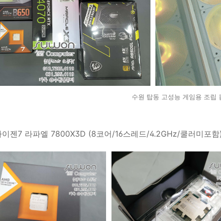
수원 탑동 고성능 게임용 조립
 라이젠7 라파엘 7800X3D (8코어/16스레드/4.2GHz/쿨러미포함